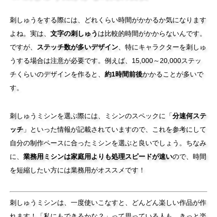
刺しゅうをする際には、どれくらい時間がかかるか気になります
よね。実は、
文字の刺しゅう
は比較的時間がかからないんです。
ですが、
ステッチ数が多いデザイン
、特にキャラクターを刺しゅ
うする場合は注意が必要です。例えば、15,000～20,000ステッ
チくらいのデザインを作ると、
約1時間前後
かかることが多いで
す。
刺しゅうミシンを選ぶ際には、ミシンのスペックに「
分速何ステ
ッチ
」といった情報が記載されていますので、これを参考にして
自分の制作ペースに合ったミシンを選ぶと良いでしょう。ちなみ
に、
業務用ミシンは家庭用よりも処理スピードが速い
ので、時間
を短縮したい方には業務用がオススメです！
刺しゅうミシンは、一度使いこなすと、どんどん楽しい作品が作
れます！「私にもできるかな？」って思っている人も、きっと楽