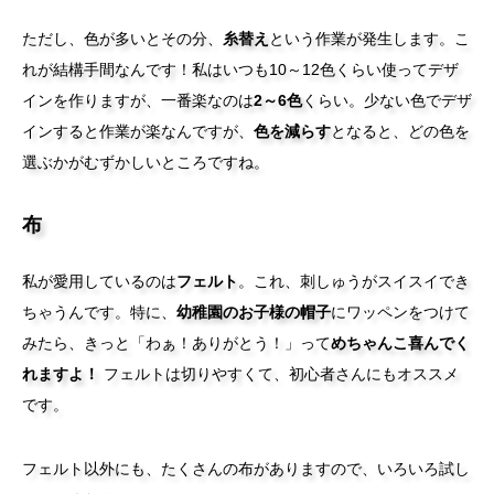
ただし、色が多いとその分、
糸替え
という作業が発生します。こ
れが結構手間なんです！私はいつも10～12色くらい使ってデザ
インを作りますが、一番楽なのは
2～6色
くらい。少ない色でデザ
インすると作業が楽なんですが、
色を減らす
となると、どの色を
選ぶかがむずかしいところですね。
布
私が愛用しているのは
フェルト
。これ、刺しゅうがスイスイでき
ちゃうんです。特に、
幼稚園のお子様の帽子
にワッペンをつけて
みたら、きっと「わぁ！ありがとう！」って
めちゃんこ喜んでく
れますよ！
フェルトは切りやすくて、初心者さんにもオススメ
です。
フェルト以外にも、たくさんの布がありますので、いろいろ試し