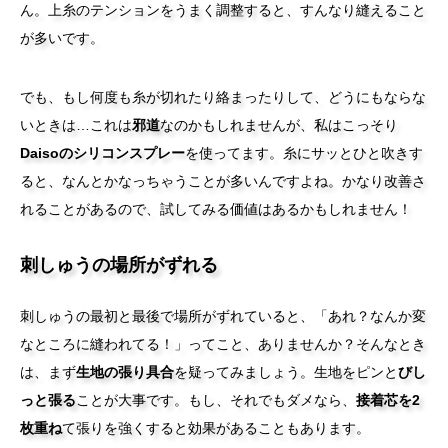
ん。上糸のテンションをうまく調整すると、すんなり縫えること
が多いです。
でも、もし何度も糸が切れたり絡まったりして、どうにもならな
いときは…これは
邪道
なのかもしれませんが、私はこっそり
Daisoのシリコンスプレー
を使ってます。糸にサッとひと吹きす
ると、なんとかなっちゃうことが多いんですよね。かなり改善さ
れることがあるので、試してみる価値はあるかもしれません！
刺しゅうの場所がずれる
刺しゅうの最初と最後で場所がずれていると、「あれ？なんか変
なところに縫われてる！」ってこと、ありませんか？そんなとき
は、まず
生地の張り具合
を疑ってみましょう。生地をピンと
びし
っと張る
ことが大事です。もし、それでもダメなら、
接着芯を2
枚重ね
て張りを強くすると効果があることもあります。