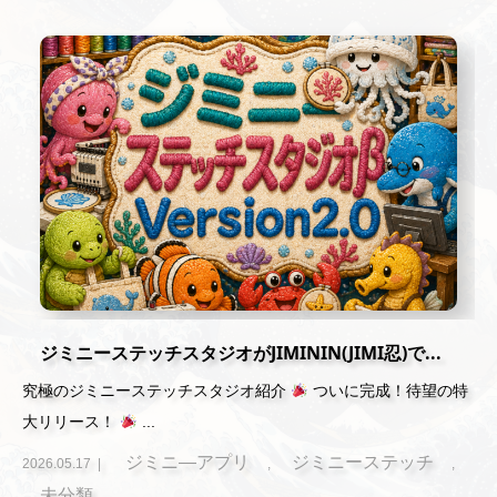
ジミニーステッチスタジオがJIMININ(JIMI忍)で...
究極のジミニーステッチスタジオ紹介
ついに完成！待望の特
大リリース！
...
ジミニ―アプリ
ジミニーステッチ
2026.05.17
,
,
未分類