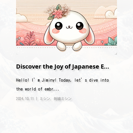
Discover the Joy of Japanese E...
Hello! I’m Jiminy! Today, let’s dive into
the world of embr...
2024.10.11
ミシン
,
刺繍ミシン