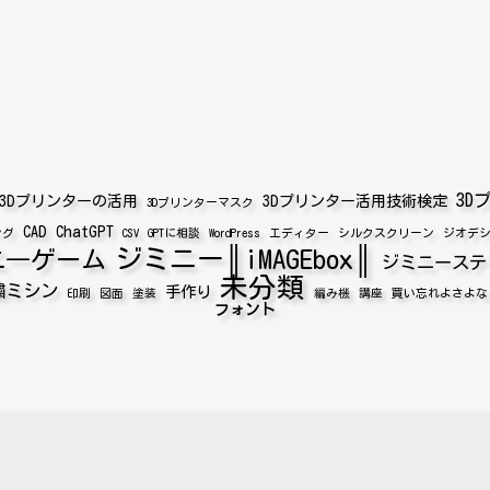
3D
3Dプリンターの活用
3Dプリンター活用技術検定
3Dプリンターマスク
CAD
ChatGPT
ング
CSV
GPTに相談
WordPress
エディター
シルクスクリーン
ジオデ
ジミニー║iMAGEbox║
ニ―ゲーム
ジミニーステ
未分類
繍ミシン
手作り
印刷
図面
塗装
編み機
講座
買い忘れよさよな
フォント