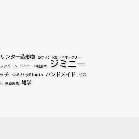
プリンター造形物
3Dプリント製ドアオープナー
ジミニ―
シックドーム
ジミニ―の謎解き
ッチ
ハンドメイド
ジミパラStudio
ピカ
雑学
ら
集客実践